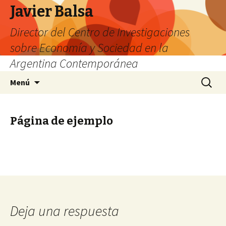
Javier Balsa
Director del Centro de Investigaciones
sobre Economía y Sociedad en la
Argentina Contemporánea
Saltar
Buscar:
Menú
al
contenido
Página de ejemplo
Deja una respuesta